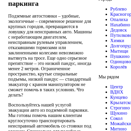
паркинга
Рублево
Красного
Подземные автостоянки – удобные,
Опалиха
экологичные – современное решение для
Нахабино
крупных городов, превращаются в
Дедовск
ловушку для неисправных авто. Машины
Путилков
с неработающим двигателем,
Химки
неисправным рулевым управлением,
Долгопру
отказавшими тормозами или
Мытищи
заклиненными колесами невозможно
Пушкино
вытянуть на тросе. Еще одно серьезное
Одинцово
препятствие – это низкий пандус, иногда
Королёв
менее 2 метров. Ограниченное
пространство, крутые спиральные
Мы рядом
подъемы, низкий пандус — стандартный
эвакуатор с краном манипулятором не
Центр
сможет помочь в таких условиях. Что
ВДНХ
делать?
Кунцево
Крылатск
Воспользуйтесь нашей услугой
Строгино
эвакуации авто из подземной парковки.
Щукино
Мы готовы помочь нашим клиентам
Сокол
круглосуточно транспортировать
Можайск
неисправный автомобиль со стоянки под
Митино