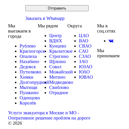
Заказать в Whatsapp
Мы
Мы рядом
Округа
Мы в
выезжаем в
соц.сетях
Центр
ЦАО
города
ВДНХ
ВАО
Рублево
Кунцево
СВАО
Мы
Красногорск
Крылатское
САО
принимаем
Опалиха
Строгино
СЗАО
Нахабино
Щукино
ЗАО
Дедовск
Сокол
ЮЗАО
Путилково
Можайский
ЮАО
Химки
Митино
ЮВАО
Долгопрудный
Медведково
Мытищи
Свиблово
Пушкино
Отрадное
Одинцово
Королёв
Услуги эвакуатора в Москве и МО -
Оперативное решение проблем на дороге
©
2026