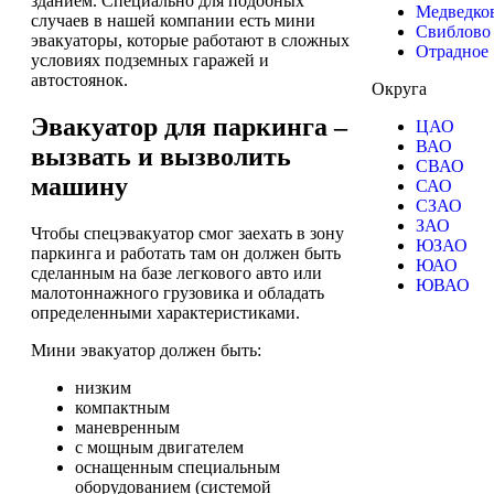
зданием. Специально для подобных
Медведко
случаев в нашей компании есть мини
Свиблово
эвакуаторы, которые работают в сложных
Отрадное
условиях подземных гаражей и
автостоянок.
Округа
Эвакуатор для паркинга –
ЦАО
ВАО
вызвать и вызволить
СВАО
машину
САО
СЗАО
ЗАО
Чтобы спецэвакуатор смог заехать в зону
ЮЗАО
паркинга и работать там он должен быть
ЮАО
сделанным на базе легкового авто или
ЮВАО
малотоннажного грузовика и обладать
определенными характеристиками.
Мини эвакуатор должен быть:
низким
компактным
маневренным
с мощным двигателем
оснащенным специальным
оборудованием (системой